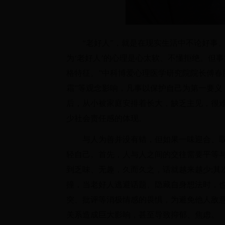
“老好人”，就是在现实生活中不论好事、
为‘老好人’的心理是心太软、不懂拒绝。但
格特征。”中科博爱心理医学研究院院长傅春
霜”等观念影响，凡事以保护自己为第一要义，
后，从小被家庭安排着长大，缺乏主见，很
少社会责任感的体现。
与人为善并没有错，但如果一味迎合、取
轻自己。首先，人与人之间的交往需要平等
到乏味、无趣，久而久之，话就越来越少;其
撞，当老好人逃避话题、隐藏自身想法时，也
突、批评等消极情感的畏惧，为避免他人敌
关系造成巨大影响，甚至导致抑郁、焦虑。