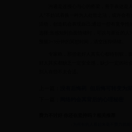
沟通是连接心与心的桥梁，善于表达是人与
人”不妨试着换一种为人处世之法，或许会
活动，创造机会表现自己;通过一些有竞争性
选择;当感知到负面情绪时，可以与亲近的人
预留2~3分钟的冥想时间，清空压抑情绪。
专家称，那些老好人其实心都特别软，面
好人其实都缺乏一定安全感，缺少一定的社
别人有些不太合适。
上一篇：
没有后悔药 但后悔可转变为
下一篇：
网络约会其背后的心理秘密
费力不讨好 你还在坚持吗？相关推荐
为何有的人看起来毫不费力就能