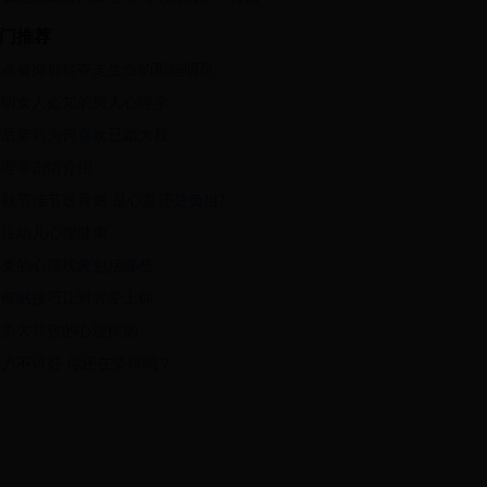
门推荐
盘点被抑郁症夺走生命的那些明星
聪明女人必知的男人心理学
0后萝莉为何喜欢已婚大叔
心理罪剧情介绍
秋节佳节送月饼 是心意还是负担?
关注幼儿心理健康
人类的心理现象包括哪些
用催眠技巧让对方爱上你
压力大导致的心理疾病
费力不讨好 你还在坚持吗？