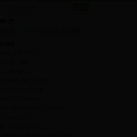
目推荐
心理测试
心理健康
销售心理
心理书籍
新推荐
青春期少年性心理特点
了解幼儿的心理特点
儿童心理发育特点
青少年早恋心理特点有哪些
小学生都有哪些心理特点
大学生消费心理的特点
中等收入阶层群体消费心理特点解读
男性恋爱心理学特点
解析小学生消费心理的特点
怎么把握农村消费心理与消费的基本特点