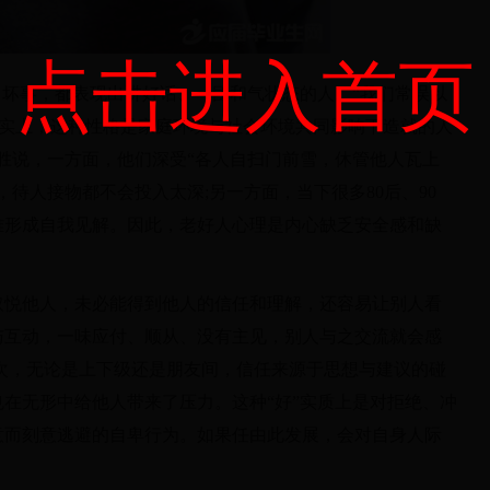
点击进入首页
坏事，都表现出讲好话、一团和气状态的人。“我们常误以
事实上，这种性格是家庭环境与社会环境共同影响下造就的人
胜说，一方面，他们深受“各人自扫门前雪，休管他人瓦上
待人接物都不会投入太深;另一方面，当下很多80后、90
难形成自我见解。因此，老好人心理是内心缺乏安全感和缺
悦他人，未必能得到他人的信任和理解，还容易让别人看
与互动，一味应付、顺从、没有主见，别人与之交流就会感
次，无论是上下级还是朋友间，信任来源于思想与建议的碰
在无形中给他人带来了压力。这种“好”实质上是对拒绝、冲
意而刻意逃避的自卑行为。如果任由此发展，会对自身人际