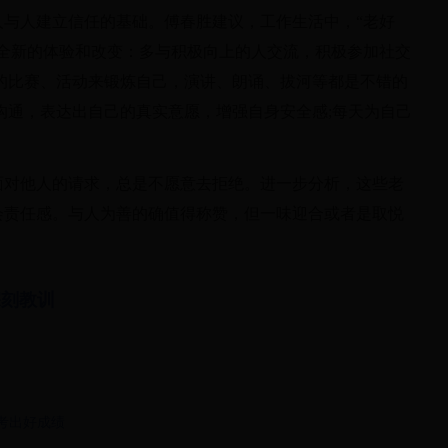
人建立信任的基础。傅春胜建议，工作生活中，“老好
有全新的体验和改变：多与积极向上的人交流，积极参加社交
的比赛、活动来锻炼自己，演讲、朗诵、拔河等都是不错的
沟通，表达出自己的真实意愿，增强自身安全感;每天为自己
对他人的请求，总是不愿意去拒绝。进一步分析，这些老
会责任感。与人为善的确值得称赞，但一味迎合或者是取悦
深刻教训
考出好成绩