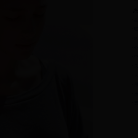
热
9
中