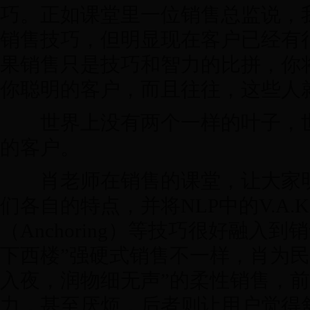
巧。正如课堂里一位销售总监说，
销售技巧，但明显现在客户已经有
果销售只是技巧和智力的比拼，你
你聪明的客户，而且往往，这些人就
世界上没有两个一样的叶子，世
的客户。
肖老师在销售的课堂，让大家明
们各自的特点，并将NLP中的V.A.
（Anchoring）等技巧很好融入
下西楼”强硬式销售不一样，肖为民
入夜，润物细无声”的柔性销售，
力，甚至厌烦，后者则让用户觉得